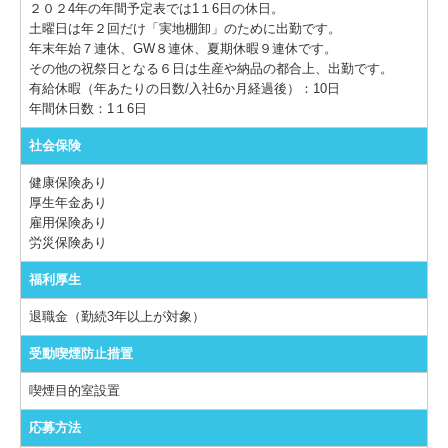
２０２4年の年間予定表では1１6日の休日。
土曜日は年２回だけ「実地棚卸」のために出勤です。
年末年始７連休、GW８連休、夏期休暇９連休です。
その他の祝祭日となる６日は生産や納品の都合上、出勤です。
有給休暇（年あたりの日数/入社6か月経過後）：10日
年間休日数：1１6日
社会保険
健康保険あり
厚生年金あり
雇用保険あり
労災保険あり
福利厚生
退職金（勤続3年以上が対象）
受動喫煙防止措置
喫煙目的室設置
応募方法