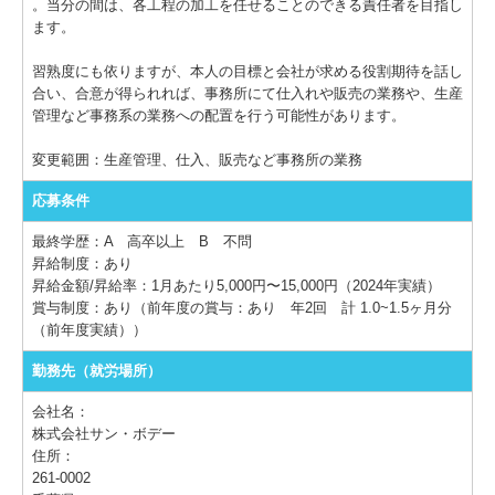
。当分の間は、各工程の加工を任せることのできる責任者を目指し
ます。
習熟度にも依りますが、本人の目標と会社が求める役割期待を話し
合い、合意が得られれば、事務所にて仕入れや販売の業務や、生産
管理など事務系の業務への配置を行う可能性があります。
変更範囲：生産管理、仕入、販売など事務所の業務
応募条件
最終学歴：A 高卒以上 B 不問
昇給制度：あり
昇給金額/昇給率：1月あたり5,000円〜15,000円（2024年実績）
賞与制度：あり（前年度の賞与：あり 年2回 計 1.0~1.5ヶ月分
（前年度実績））
勤務先（就労場所）
会社名：
株式会社サン・ボデー
住所：
261-0002